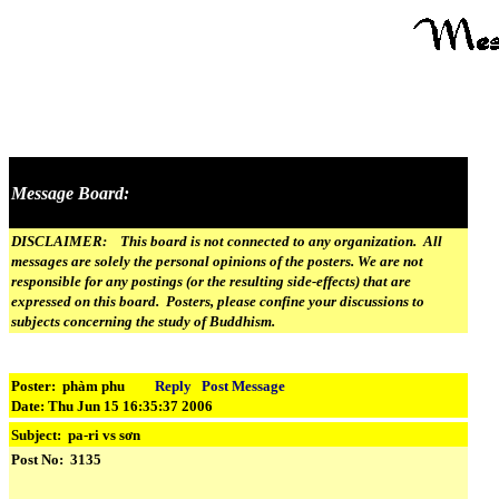
Message Board:
DISCLAIMER: This board is not connected to any organization. All
messages are solely the personal opinions of the posters. We are not
responsible for any postings (or the resulting side-effects) that are
expressed on this board. Posters, please confine your discussions to
subjects concerning the study of Buddhism.
Poster: phàm phu
Reply
Post Message
Date: Thu Jun 15 16:35:37 2006
Subject:
pa-ri vs sơn
Post No: 3135