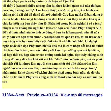
tôi thấy bạn paris và bạn sơn tranh luận về Tịnh Độ
tôi thấy 2 bạn nói nhiều nhưng tóm lại theo khách quan mà núa thi bạn
pa-ri nghĩ rằng cõi Cực Lạc ko có thiệt, chỉ ở trong tâm, khi hành giả
chứng tới 1 cái chi đó thì sẽ đạt tới trình độ Cực Lạc nghĩa là bạn đang ở
cõi ta bà đau khổ này( tôi dùng chữ đau khổ vì tôi thấy nó đau khổ quá
chịu ko nổi) mà bạn thấy như lời Phật nói trong Kinh nghĩa là có các sự
nhiệm mầu không thể nghĩ bàn (xin các bạn xem Kinh Phật Thuyết A Di
Đà), tôi núa như rứa ko biết có đúng ý bạn ko hỉ bạn pa-ri. nếu tôi núa
sai ý bạn xin bạn đính chính . còn bạn sơn thì quá rõ rồi, tôi từ trước đến
nay cũng như bạn sơn thấy cuộc đời này là vô biên nỗi khổ, ko đợi gì
nghe nhắc đến đạo Phật mới biết là khổ mà là cảm nhận nỗi khổ từ trước
rồi. Nay đọc Kinh , xem sách thấy cõi Cực Lạc sướng quá mà lại dễ tu,
lại hợp thời cơ, hợp căn cơ của chúng sanh. lại nghe, đọc thấy chúng sanh
trong đời này đã chịu khổ rồi mà khi "die" nào có được yên, mà có phải
chi chết rồi lại được làm người cho cam. chết rồi tỉ lệ phần trăm làm
người lại nhỏ như con thỏ, phần lớn đoạ zô súc sanh<địa ngục. tui tự
nhận mình là kẻ căn cơ yếu,kém chứ ko phải trung bình nữa. do đó cho
chắc ăn tôi niêm Phật cầu vãng sanh để thoát khổ đời này và mãi mãi về
sau
3136<--Next
Previous-->3134
View top 40 messages