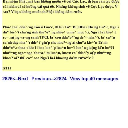
Bạn niệm Phật, mà bạn không muốn về cơi Cực Lạc, th́ bạn vẫn tạo được
cái nhân và sẽ hưởng cái quả tốt. Nhưng không sinh về Cực Lạc được. V́
sao? V́ bạn không muốn th́ Phật không dám rước.
Pha^.t la` dda^'ng Toa`n Gia'c, DDa.i Tu*` Bi, DDa.i Hu`ng Lu*.c, Nga`i
du* bie^'t chu'ng sinh thu*o*`ng nhie^`u me^ muo^.i, Nga`i la.i bie^'t
ro~ ra(`ng va~ng sanh TPCL la` con ddu*o*`ng de^~ nha^'t, la` cu*'u
ca'nh duy nha^'t dde^? giu'p cho nhu*~ng ai chu*a kie^'n Ta'nh
ddu*o*.c thoa't kho?i bao kie^'p lua^n ho^`i luo^n gia(ng ki'n bo*?i
nhu*~ng ngo~ nga'ch tra^`m lua^n, luo^n co' dda^`y a('p nhu*~ng
kho^? ai? thi` co*' sao Nga`i la.i kho^ng da'm ru*o*'c ?
XTH
2826<--Next
Previous-->2824
View top 40 messages