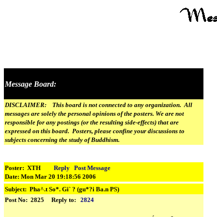
Message Board:
DISCLAIMER: This board is not connected to any organization. All
messages are solely the personal opinions of the posters. We are not
responsible for any postings (or the resulting side-effects) that are
expressed on this board. Posters, please confine your discussions to
subjects concerning the study of Buddhism.
Poster: XTH
Reply
Post Message
Date: Mon Mar 20 19:18:56 2006
Subject:
Pha^.t So*. Gi` ? (gu*?i Ba.n PS)
Post No: 2825 Reply to:
2824