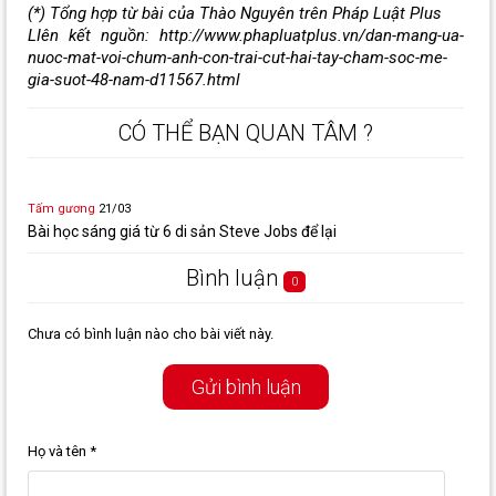
(*) Tổng hợp từ bài của Thào Nguyên trên Pháp Luật Plus
LIên kết nguồn: http://www.phapluatplus.vn/dan-mang-ua-
nuoc-mat-voi-chum-anh-con-trai-cut-hai-tay-cham-soc-me-
gia-suot-48-nam-d11567.html
CÓ THỂ BẠN QUAN TÂM ?
Tấm gương
21/03
Bài học sáng giá từ 6 di sản Steve Jobs để lại
Bình luận
0
Chưa có bình luận nào cho bài viết này.
Gửi bình luận
Họ và tên
*