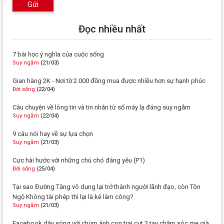
Gửi
Đọc nhiều nhất
7 bài học ý nghĩa của cuộc sống
Suy ngẫm
(21/03)
Gian hàng 2K - Nơi tờ 2.000 đồng mua được nhiều hơn sự hạnh phúc
Đời sống
(22/04)
Câu chuyện về lòng tin và tin nhắn từ số máy lạ đáng suy ngẫm
Suy ngẫm
(22/04)
9 câu nói hay về sự lựa chọn
Suy ngẫm
(21/03)
Cực hài hước với những chú chó đáng yêu (P1)
Đời sống
(25/04)
Tại sao Đường Tăng vô dụng lại trở thành người lãnh đạo, còn Tôn
Ngộ Không tài phép thì lại là kẻ làm công?
Suy ngẫm
(21/03)
Facebook dậy sóng với chùm ảnh con trai cụt 2 tay chăm sóc mẹ già