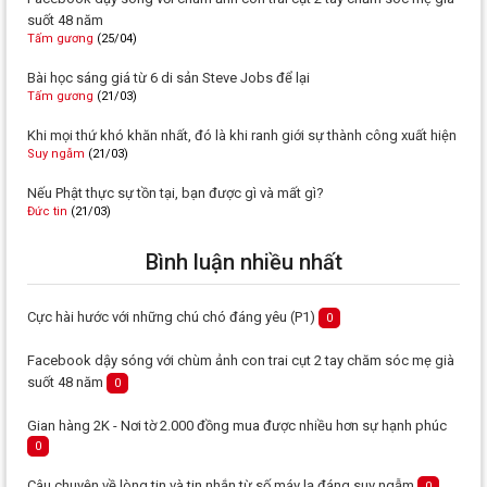
suốt 48 năm
Tấm gương
(25/04)
Bài học sáng giá từ 6 di sản Steve Jobs để lại
Tấm gương
(21/03)
Khi mọi thứ khó khăn nhất, đó là khi ranh giới sự thành công xuất hiện
Suy ngẫm
(21/03)
Nếu Phật thực sự tồn tại, bạn được gì và mất gì?
Đức tin
(21/03)
Bình luận nhiều nhất
Cực hài hước với những chú chó đáng yêu (P1)
0
Facebook dậy sóng với chùm ảnh con trai cụt 2 tay chăm sóc mẹ già
suốt 48 năm
0
Gian hàng 2K - Nơi tờ 2.000 đồng mua được nhiều hơn sự hạnh phúc
0
Câu chuyện về lòng tin và tin nhắn từ số máy lạ đáng suy ngẫm
0