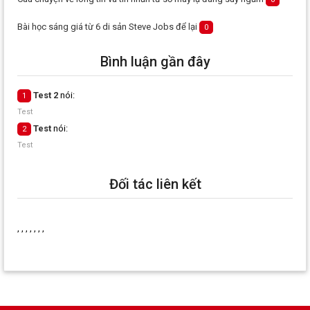
Bài học sáng giá từ 6 di sản Steve Jobs để lại
0
Bình luận gần đây
Test 2
nói:
1
Test
Test
nói:
2
Test
Đối tác liên kết
, , , , , , ,