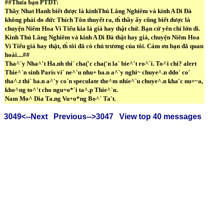
##Thưa bạn PTDT:
Thầy Nhat Hanh biết được là kinhThủ Lăng Nghiêm và kinh A Di Đà
không phải do đức Thích Tôn thuyết ra, th́ thầy ấy cũng biết được là
chuyện Niêm Hoa Vi Tiếu kia là giả hay thật chứ. Bạn cứ yên chí lớn đi.
Kinh Thủ Lăng Nghiêm và kinh A Di Đà thật hay giả, chuyện Niêm Hoa
Vi Tiếu giả hay thật, th́ tôi đă có chủ trương của tôi. Cám ơn bạn đă quan
hoài....##
Tha^`y Nha^'t Ha.nh thi` cha('c cha('n la` bie^'t ro^`i. To^i chi? alert
Thie^`n sinh Paris vi` ne^'u nhu+ ba.n a^'y nghi~ chuye^.n ddo' co'
tha^.t thi` ba.n a^'y co`n speculate the^m nhie^`u chuye^.n kha'c nu+~a,
kho^ng to^'t cho ngu+o*`i ta^.p Thie^`n.
Nam Mo^ Dia Ta.ng Vu+o*ng Bo^` Ta't.
3049<--Next
Previous-->3047
View top 40 messages