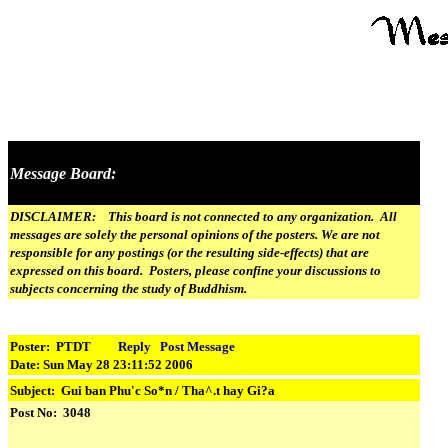
Message Board:
DISCLAIMER: This board is not connected to any organization. All
messages are solely the personal opinions of the posters. We are not
responsible for any postings (or the resulting side-effects) that are
expressed on this board. Posters, please confine your discussions to
subjects concerning the study of Buddhism.
Poster: PTDT
Reply
Post Message
Date: Sun May 28 23:11:52 2006
Subject:
Gui ban Phu'c So*n / Tha^.t hay Gi?a
Post No: 3048