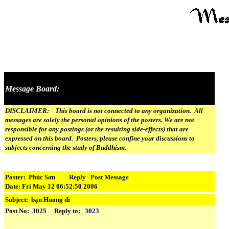
Message Board:
DISCLAIMER: This board is not connected to any organization. All
messages are solely the personal opinions of the posters. We are not
responsible for any postings (or the resulting side-effects) that are
expressed on this board. Posters, please confine your discussions to
subjects concerning the study of Buddhism.
Poster: Phúc Sơn
Reply
Post Message
Date: Fri May 12 06:52:50 2006
Subject:
bạn Huong di
Post No: 3025 Reply to:
3023