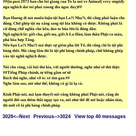
##(in post 2973 ban cho loi giang cua To la noi ve Animal( very stupid):
ngu nghich dai toi phai xuong dia nguc day)##
Bạn Huong di mà muốn luận tội bạn La?i Nha?i, thì cũng phải luận cho
đúng. Chứ ghép tội nọ xằng sang tội kia không có được. Không phải là
cứ dùng chữ nghĩa cho kêu, dao to búa lớn là đúng đâu.
Ngũ nghịch là: giết cha, giết mẹ, giết A-La-Hán, làm thân Phật ra máu,
phá hòa hợp Tăng.
Nếu bạn La?i Nha?i mà thực sự gièm pha lời Tổ, thì cũng chỉ là tội phỉ
báng thôi. Mà cùng lắm thì là tội phỉ báng chính pháp, chứ không ghép
vào tội nghũ nghịch được.
Nói cho cùng, cái bài thơ kia, với người thường, nghe như sở thú thật:
##Tiếng Pháp chánh, tợ tiếng gầm sư tử
Bách thú nghe, như vỡ óc xé tim gan ##
Nghe làm sao, nói như thế, không có gì là lạ cả.
Kinh Phật nói, mà lạm thuyết nói rằng không phải Phật nói, rằng do
người đời sau thêm thắt ngụy tạo ra, nói như thế để mê hoặc nhân tâm,
thì mới rõ là phỉ báng chính pháp.
3026<--Next
Previous-->3024
View top 40 messages